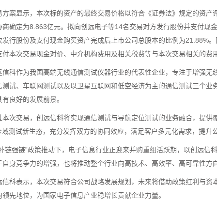
案显示，本次标的资产的最终交易价格以符合《证券法》规定的资产评
商确定为8.863亿元。拟向创远电子等14名交易对方发行股份并支付现金
次发行股份及支付现金购买资产完成后上市公司总股本的比例为21.88%。
支付本次交易现金对价、中介机构费用及相关税费等与本次交易相关的费
科作为我国高端无线通信测试仪器行业的代表性企业，专注于增强无线测
信测试、车联网测试以及以卫星互联网和低空经济为主的通信测试三个业
具有良好的发展前景。
次交易，创远信科将实现通信测试与导航定位测试的业务融合，提供覆盖
”全域测试新生态，充分发挥双方的协同效应，满足客户多元化需求，提升
链强链”政策推动下，电子信息行业正迎来并购重组活跃期，以创远信科
于自身竞争力的增强，也将推动整个行业向高技术、高效率、高可靠性方
科表示，本次交易符合公司战略发展规划，未来将借助政策红利与资本
的领先地位，为国家电子信息产业稳增长贡献企业力量。