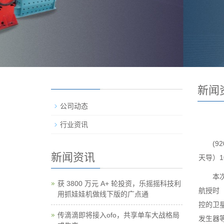
新闻
公司动态
行业资讯
(92
新闻资讯
天导）1
本次交
获 3800 万元 A+ 轮投资，乐摇摇科技利
航授时
用抓娃娃机做线下版的广点通
控的卫
传滴滴即将接入ofo，共享单车大战格局
发生器