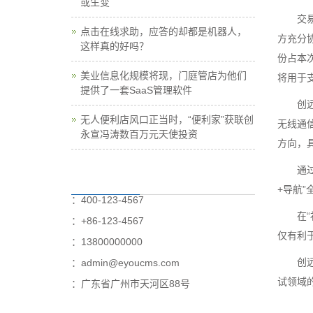
或生变
交易方
点击在线求助，应答的却都是机器人，
方充分协
这样真的好吗？
份占本
美业信息化规模将现，门庭管店为他们
将用于
提供了一套SaaS管理软件
创远信
无人便利店风口正当时，“便利家”获联创
无线通
永宣冯涛数百万元天使投资
方向，
通过本
+导航
：400-123-4567
在“补
：+86-123-4567
仅有利
：13800000000
创远信
：admin@eyoucms.com
试领域
：广东省广州市天河区88号